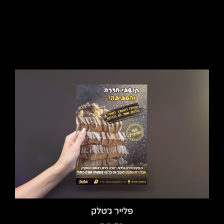
פלייר ג׳טלק